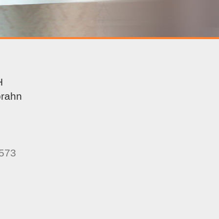
H
brahn
2573